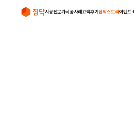
시공전문가
시공사례
고객후기
집닥스토리
이벤트∙