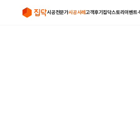
시공전문가
시공사례
고객후기
집닥스토리
이벤트∙