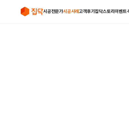
시공전문가
시공사례
고객후기
집닥스토리
이벤트∙