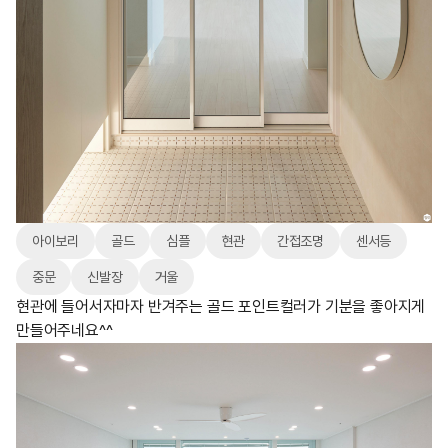
아이보리
골드
심플
현관
간접조명
센서등
중문
신발장
거울
현관에 들어서자마자 반겨주는 골드 포인트컬러가 기분을 좋아지게
만들어주네요^^