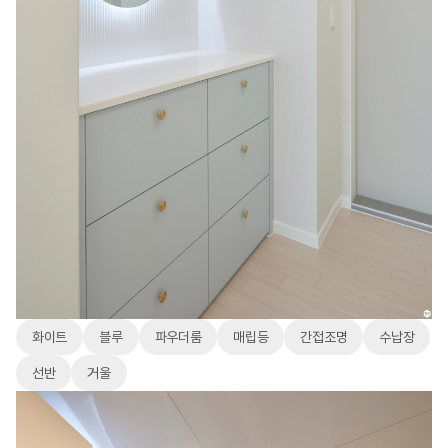
화이트
블루
파우더룸
매립등
간접조명
수납장
선반
거울