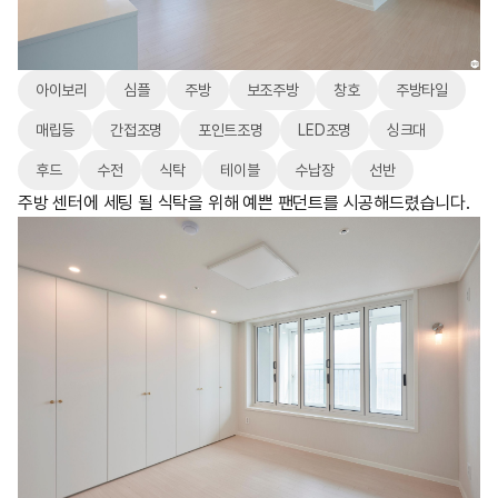
아이보리
심플
주방
보조주방
창호
주방타일
매립등
간접조명
포인트조명
LED조명
싱크대
후드
수전
식탁
테이블
수납장
선반
주방 센터에 세팅 될 식탁을 위해 예쁜 팬던트를 시공해드렸습니다.