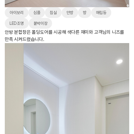
아이보리
심플
침실
안방
방
매립등
LED조명
붙박이장
안방 분합창은 폴딩도어를 시공해 색다른 재미와 고객님의 니즈를
만족 시켜드렸습니다.