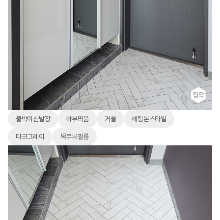
붙박이신발장
하부띄움
거울
헤링본스타일
다크그레이
목무늬필름