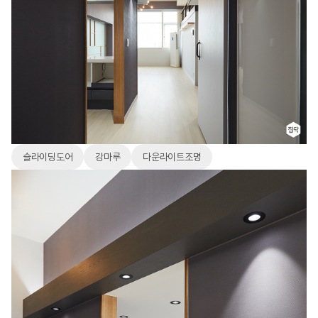
슬라이딩도어
강마루
다운라이트조명