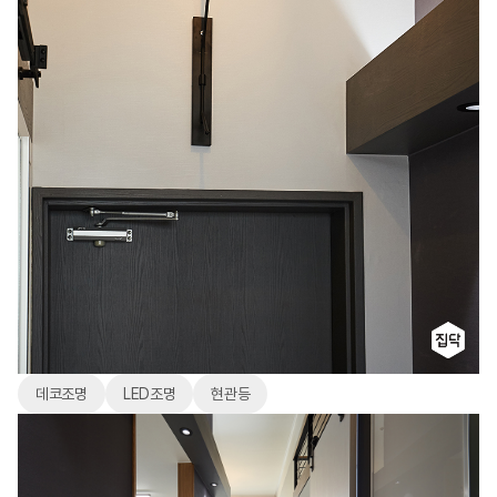
데코조명
LED조명
현관등