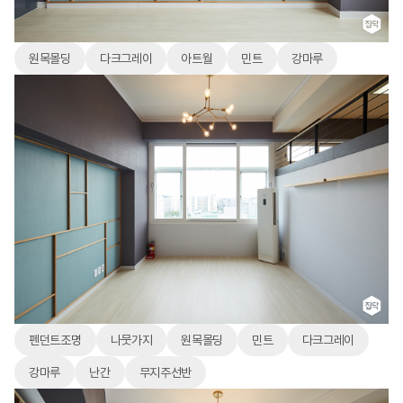
원목몰딩
다크그레이
아트월
민트
강마루
펜던트조명
나뭇가지
원목몰딩
민트
다크그레이
강마루
난간
무지주선반