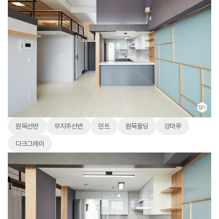
원목선반
무지주선반
민트
원목몰딩
강마루
다크그레이