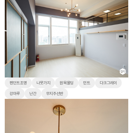
펜던트조명
나뭇가지
원목몰딩
민트
다크그레이
강마루
난간
무지주선반