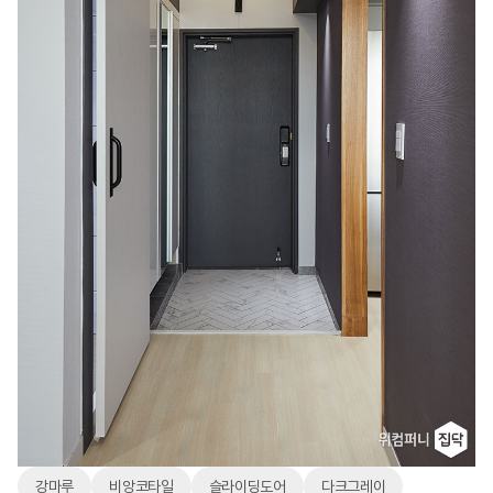
강마루
비앙코타일
슬라이딩도어
다크그레이