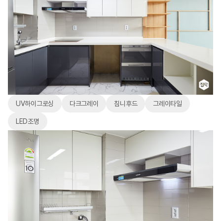
UV하이그로싱
다크그레이
침니후드
그레이타일
LED조명