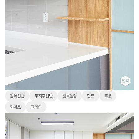
원목선반
무지주선반
원목몰딩
민트
주방
화이트
그레이