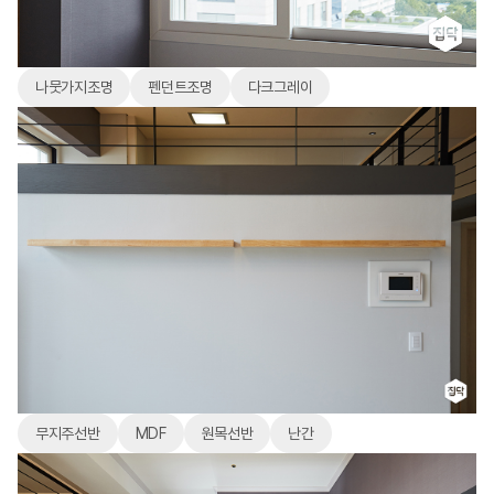
나뭇가지조명
펜던트조명
다크그레이
무지주선반
MDF
원목선반
난간