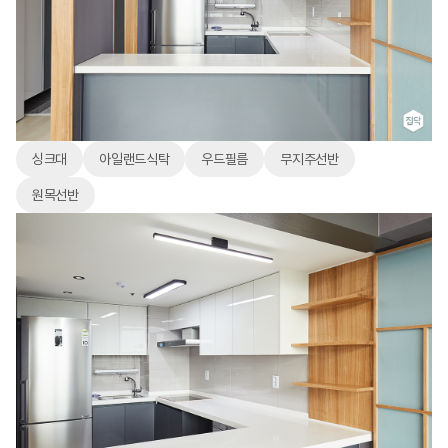
싱크대
아일랜드식탁
우드필름
무지주선반
원목선반