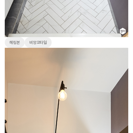
헤링본
비앙코타일