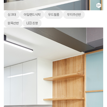
싱크대
아일랜드식탁
우드필름
무지주선반
원목선반
LED조명