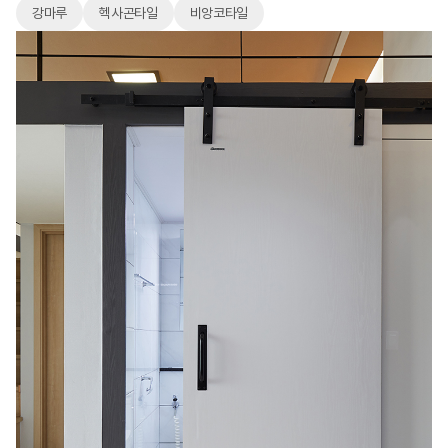
강마루
헥사곤타일
비앙코타일