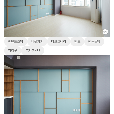
펜던트조명
나뭇가지
다크그레이
민트
원목몰딩
강마루
무지주선반