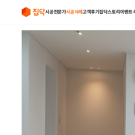
시공전문가
시공사례
고객후기
집닥스토리
이벤트∙