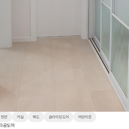
현관
거실
복도
슬라이딩도어
여닫이문
 타공도어