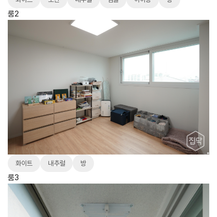
룸2
화이트
내추럴
방
룸3