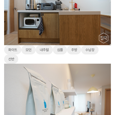
화이트
모던
내추럴
심플
주방
수납장
선반