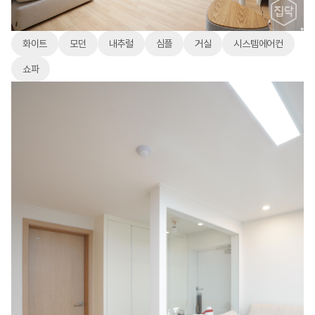
화이트
모던
내추럴
심플
거실
시스템에어컨
쇼파