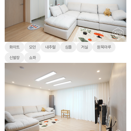
화이트
모던
내추럴
심플
거실
원목마루
신발장
쇼파