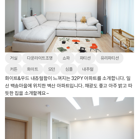
거실
다운라이트조명
쇼파
파티션
유리파티션
커튼
화이트
모던
심플
내추럴
화이트&우드 내츄럴함이 느껴지는 32PY 아파트를 소개합니다. 일
산 백송마을에 위치한 벽산 아파트입니다. 채광도 좋고 아주 밝고 따
듯한 집을 소개할께요~