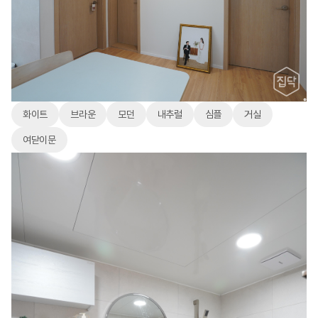
화이트
브라운
모던
내추럴
심플
거실
여닫이문