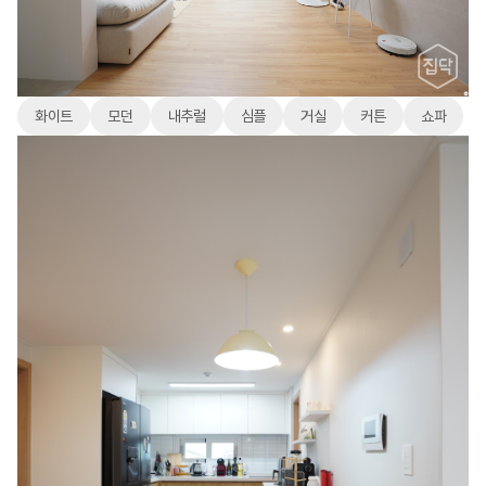
화이트
모던
내추럴
심플
거실
커튼
쇼파