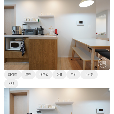
화이트
모던
내추럴
심플
주방
수납장
선반