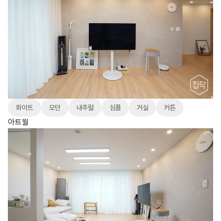
화이트
모던
내추럴
심플
거실
커튼
아트월