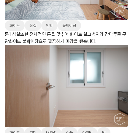
화이트
침실
안방
붙박이장
룸1 침실또한 전체적인 톤을 맞추어 화이트 실크벽지와 강마루로 무
광화이트 붙박이장으로 깔끔하게 마감을 했습니다.
화이트
모던
내추럴
심플
아이방
방