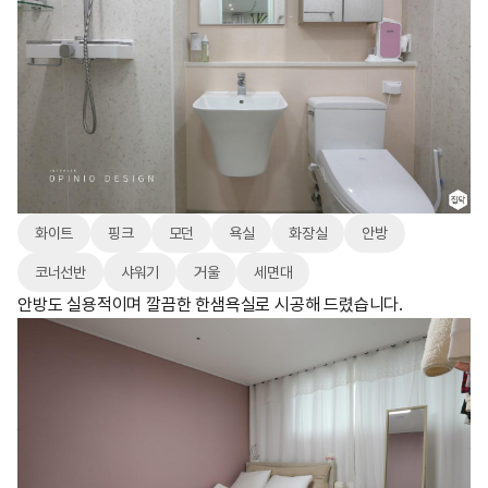
화이트
핑크
모던
욕실
화장실
안방
코너선반
샤워기
거울
세면대
안방도 실용적이며 깔끔한 한샘욕실로 시공해 드렸습니다.