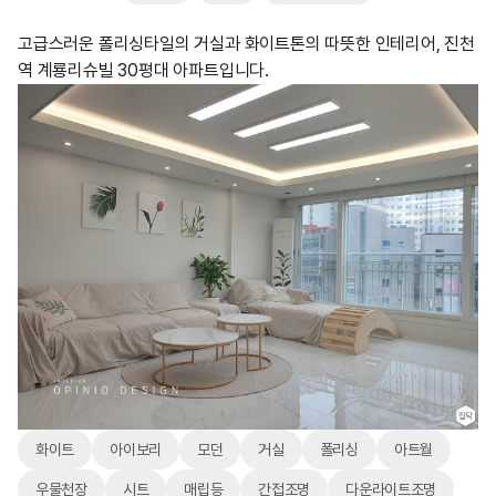
고급스러운 폴리싱타일의 거실과 화이트톤의 따뜻한 인테리어, 진천
역 계룡리슈빌 30평대 아파트입니다.
화이트
아이보리
모던
거실
폴리싱
아트월
우물천장
시트
매립등
간접조명
다운라이트조명