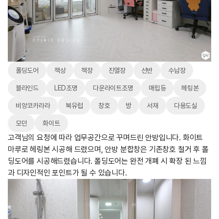
폴딩도어
책상
책장
진열장
선반
수납장
블라인드
LED조명
다운라이트조명
매립등
헤링본
비앙코카라라
북유럽
창호
방
서재
다용도실
모던
화이트
고객님의 요청에 따라 업무공간으로 꾸며드린 안방입니다. 화이트
마루로 헤링본 시공해 드렸으며, 안방 분합창은 기존창호 철거 후 폴
딩도어를 시공해드렸습니다. 폴딩도어는 완전 개폐 시 확장 된 느낌
과 디자인적인 포인트가 될 수 있습니다.