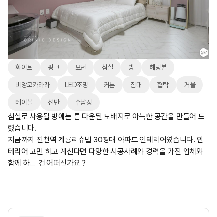
화이트
핑크
모던
침실
방
헤링본
비앙코카라라
LED조명
커튼
침대
협탁
거울
테이블
선반
수납장
침실로 사용될 방에는 톤 다운된 도배지로 아늑한 공간을 만들어 드
렸습니다.
지금까지 진천역 계룡리슈빌 30평대 아파트 인테리어였습니다. 인
테리어 고민 하고 계신다면 다양한 시공사례와 경력을 가진 업체와
함께 하는 건 어떠신가요 ?