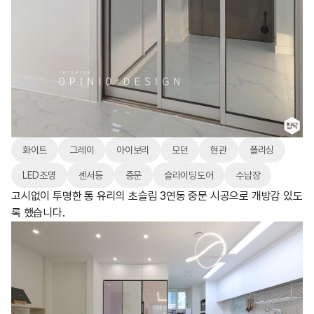
화이트
그레이
아이보리
모던
현관
폴리싱
LED조명
센서등
중문
슬라이딩도어
수납장
고시없이 투명한 통 유리의 초슬림 3연동 중문 시공으로 개방감 있도
록 했습니다.