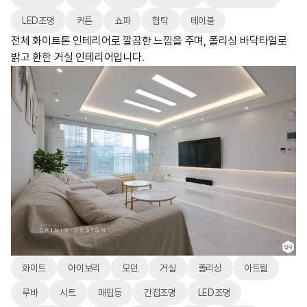
LED조명
커튼
쇼파
협탁
테이블
전체 화이트톤 인테리어로 깔끔한 느낌을 주며, 폴리싱 바닥타일로
밝고 환한 거실 인테리어입니다.
화이트
아이보리
모던
거실
폴리싱
아트월
루바
시트
매립등
간접조명
LED조명