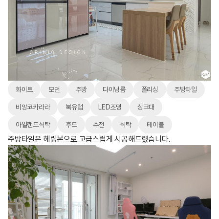
화이트
모던
주방
다이닝룸
폴리싱
주방타일
비앙코카라라
북유럽
LED조명
싱크대
아일랜드식탁
후드
수전
식탁
테이블
주방타일은 헤링본으로 고급스럽게 시공해드렸습니다.