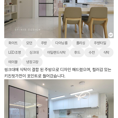
화이트
모던
주방
다이닝룸
폴리싱
주방타일
LED조명
싱크대
아일랜드식탁
후드
수전
식탁
테이블
냉장고장
씽크대에 식탁이 결합 된 주방으로 디자인 해드렸으며, 컬러감 있는
키친핏가전이 포인트로 들어갔습니다.