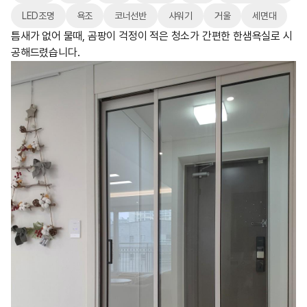
LED조명
욕조
코너선반
샤워기
거울
세면대
틈새가 없어 물때, 곰팡이 걱정이 적은 청소가 간편한 한샘욕실로 시
공해드렸습니다.