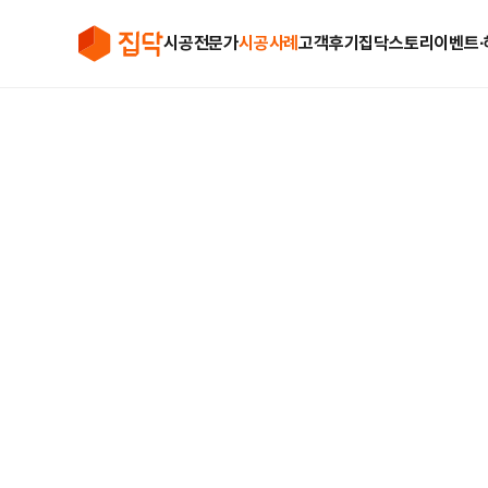
시공전문가
시공사례
고객후기
집닥스토리
이벤트∙