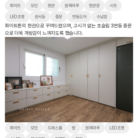
화이트
모던
현관
원목마루
현관문
시트
LED조명
센서등
중문
연동도어
수납장
화이트톤의 현관으로 꾸며드렸으며, 고시가 없는 초슬림 3연동 중문
으로 더욱 개방감이 느껴지도록 했습니다.
화이트
모던
드레스룸
방
원목마루
LED조명