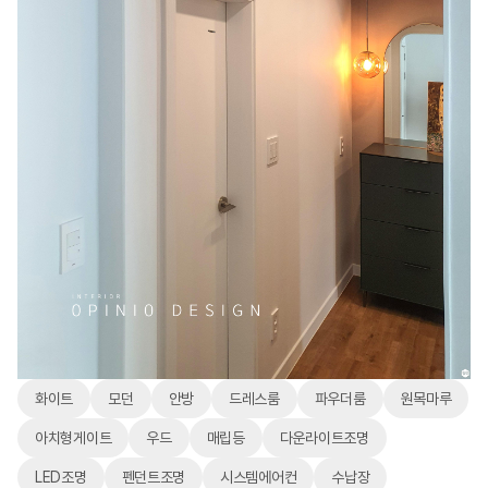
화이트
모던
안방
드레스룸
파우더룸
원목마루
아치형게이트
우드
매립등
다운라이트조명
LED조명
펜던트조명
시스템에어컨
수납장