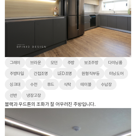
그레이
브라운
모던
주방
보조주방
다이닝룸
주방타일
간접조명
LED조명
원형직부등
터닝도어
싱크대
수전
후드
식탁
테이블
수납장
선반
냉장고장
블랙과 우드톤의 조화가 잘 어우러진 주방입니다.