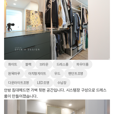
화이트
블랙
브라운
드레스룸
파우더룸
원목마루
아치형게이트
우드
펜던트조명
다운라이트조명
LED조명
수납장
안방 침대헤드면 가벽 뒷편 공간입니다. 시스템장 구성으로 드레스
룸이 만들어졌습니다.