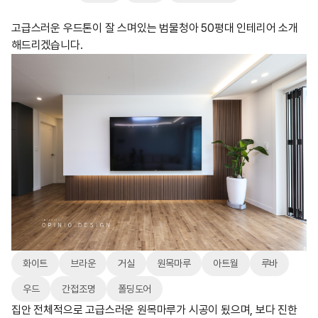
고급스러운 우드톤이 잘 스며있는 범물청아 50평대 인테리어 소개
해드리겠습니다.
화이트
브라운
거실
원목마루
아트월
루바
우드
간접조명
폴딩도어
집안 전체적으로 고급스러운 원목마루가 시공이 됬으며, 보다 진한