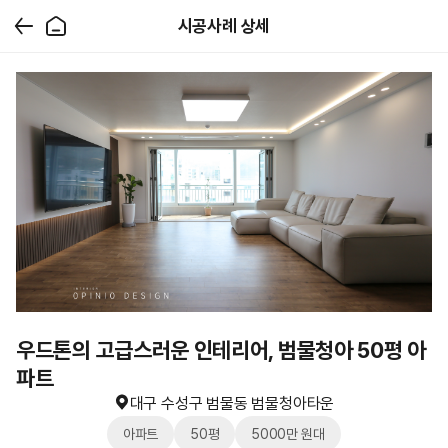
시공사례 상세
우드톤의 고급스러운 인테리어, 범물청아 50평 아
파트
대구 수성구 범물동 범물청아타운
아파트
50평
5000만 원대