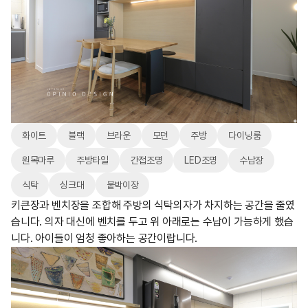
화이트
블랙
브라운
모던
주방
다이닝룸
원목마루
주방타일
간접조명
LED조명
수납장
식탁
싱크대
붙박이장
키큰장과 벤치장을 조합해 주방의 식탁의자가 차지하는 공간을 줄였
습니다. 의자 대신에 벤치를 두고 위 아래로는 수납이 가능하게 했습
니다. 아이들이 엄청 좋아하는 공간이랍니다.