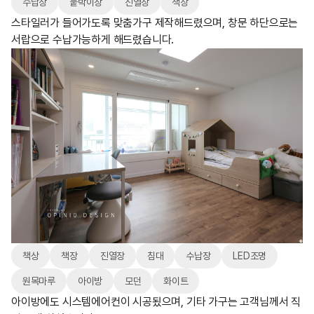
수납장
붙박이장
진열장
책장
스타일러가 들어가도록 맞춤가구 제작해드렸으며, 창문 하단으로는
서랍으로 수납가능하게 해드렸습니다.
책상
책장
진열장
침대
수납장
LED조명
원목마루
아이방
모던
화이트
아이방에도 시스템에어컨이 시공됬으며, 기타 가구는 고객님께서 직