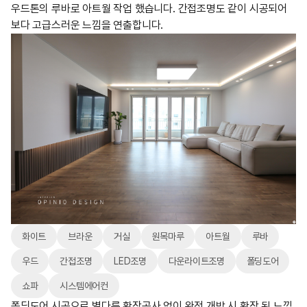
우드톤의 루바로 아트월 작업 했습니다. 간접조명도 같이 시공되어
보다 고급스러운 느낌을 연출합니다.
화이트
브라운
거실
원목마루
아트월
루바
우드
간접조명
LED조명
다운라이트조명
폴딩도어
쇼파
시스템에어컨
폴딩도어 시공으로 별다른 확장공사 없이 완전 개방 시 확장 된 느낌