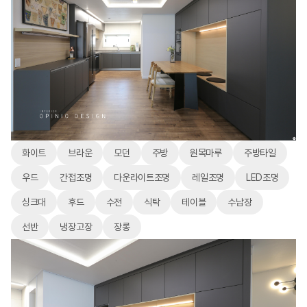
화이트
브라운
모던
주방
원목마루
주방타일
우드
간접조명
다운라이트조명
레일조명
LED조명
싱크대
후드
수전
식탁
테이블
수납장
선반
냉장고장
장롱