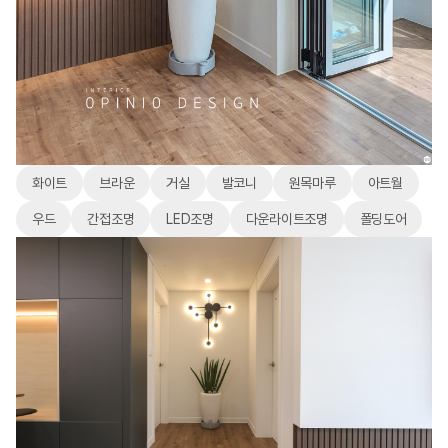
화이트
브라운
거실
발코니
원목마루
아트월
우드
간접조명
LED조명
다운라이트조명
폴딩도어