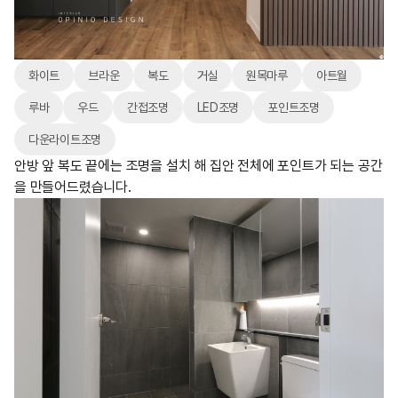
화이트
브라운
복도
거실
원목마루
아트월
루바
우드
간접조명
LED조명
포인트조명
다운라이트조명
안방 앞 복도 끝에는 조명을 설치 해 집안 전체에 포인트가 되는 공간
을 만들어드렸습니다.