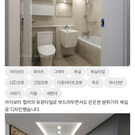
아이보리
화이트
그레이
욕실
욕실타일
LED조명
간접조명
다운라이트조명
욕조
코너선반
샤워기
거울
세면대
아이보리 컬러의 유광타일로 부드러우면서도 은은한 분위기의 욕실
로 디자인했습니다.