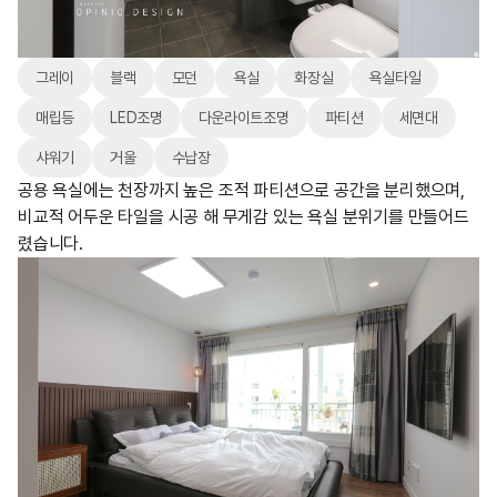
그레이
블랙
모던
욕실
화장실
욕실타일
매립등
LED조명
다운라이트조명
파티션
세면대
샤워기
거울
수납장
공용 욕실에는 천장까지 높은 조적 파티션으로 공간을 분리했으며,
비교적 어두운 타일을 시공 해 무게감 있는 욕실 분위기를 만들어드
렸습니다.