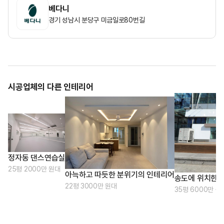
베다니
경기 성남시 분당구 미금일로80번길
시공업체의 다른 인테리어
정자동 댄스연습실
25평 2000만 원대
아늑하고 따듯한 분위기의 인테리어
송도에 위치한 
22평 3000만 원대
35평 6000만 원