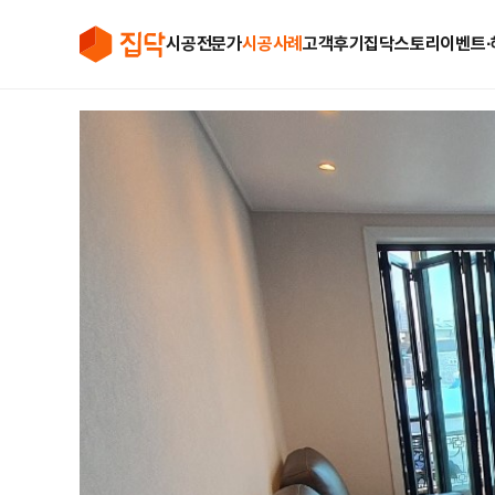
시공전문가
시공사례
고객후기
집닥스토리
이벤트∙