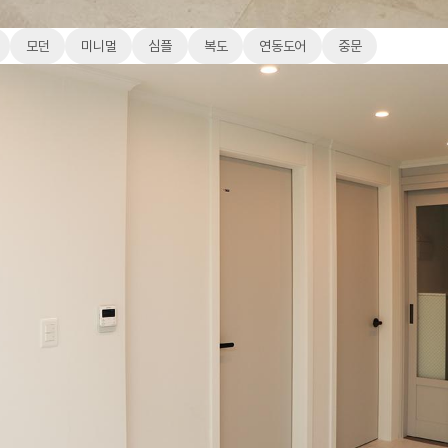
모던
미니멀
심플
복도
연동도어
중문