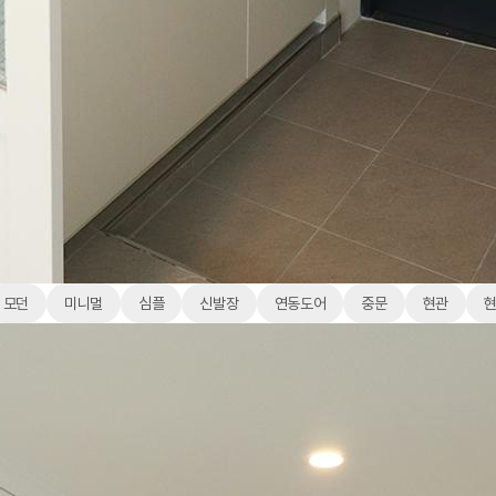
모던
미니멀
심플
신발장
연동도어
중문
현관