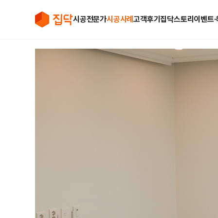
시공전문가
시공사례
고객후기
집닥스토리
이벤트∙