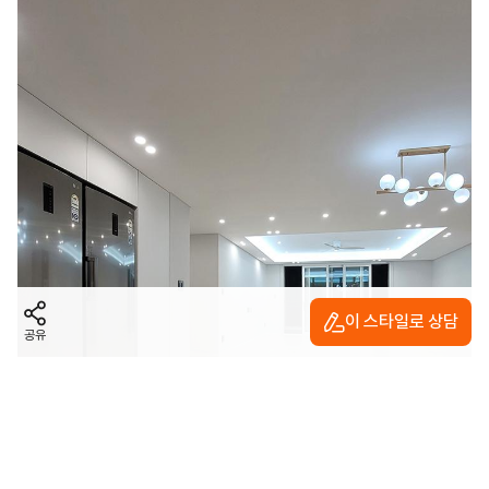
이 스타일로 상담
공유