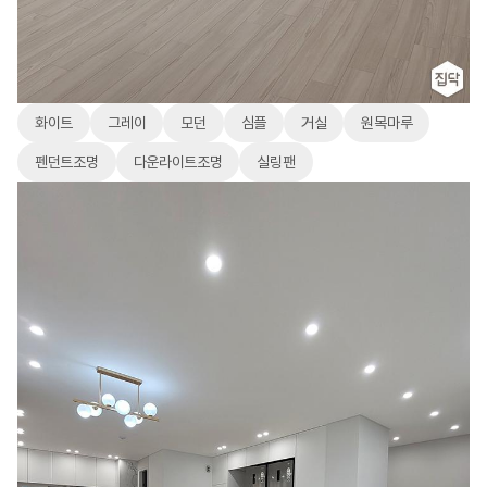
화이트
그레이
모던
심플
거실
원목마루
펜던트조명
다운라이트조명
실링팬