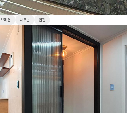
브라운
내추럴
현관