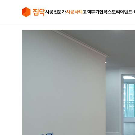
시공전문가
시공사례
고객후기
집닥스토리
이벤트∙