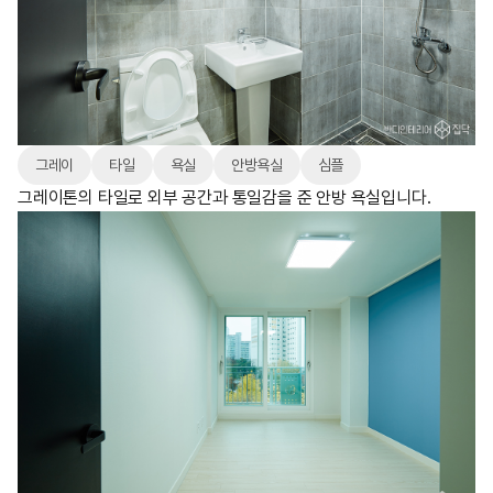
그레이
타일
욕실
안방욕실
심플
그레이톤의 타일로 외부 공간과 통일감을 준 안방 욕실입니다.