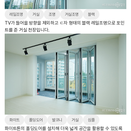
레일조명
거실
조명
거실조명
블랙
TV가 들어올 방향을 제외하고 ㄷ자 형태의 블랙 레일조명으로 포인
트를 준 거실 천장입니다.
화이트
폴딩도어
발코니
거실
심플
화이트톤의 폴딩도어를 설치해 더욱 넓게 공간을 활용할 수 있도록