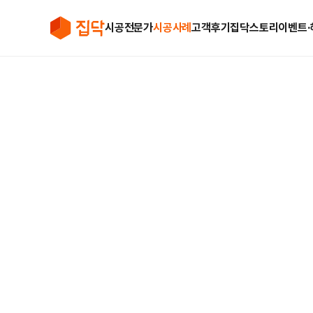
시공전문가
시공사례
고객후기
집닥스토리
이벤트∙