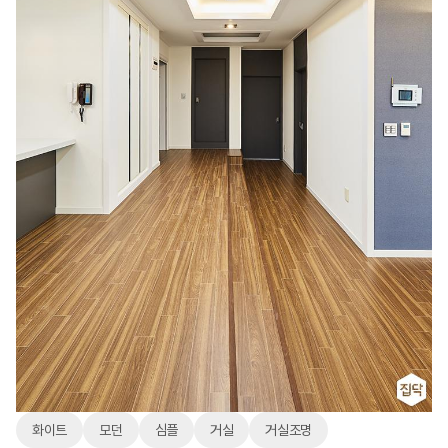
화이트
모던
심플
거실
거실조명