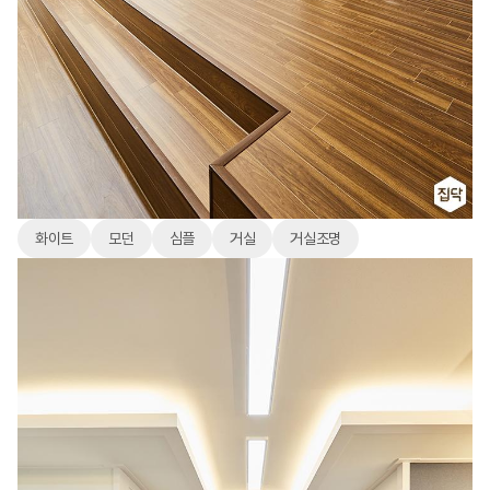
화이트
모던
심플
거실
거실조명