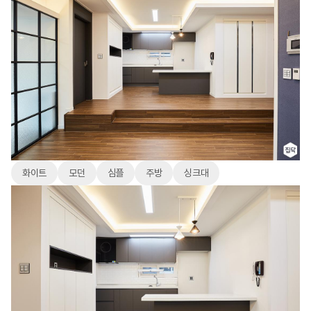
화이트
모던
심플
주방
싱크대