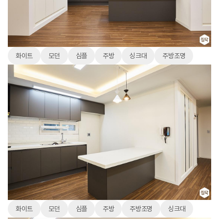
화이트
모던
심플
주방
싱크대
주방조명
화이트
모던
심플
주방
주방조명
싱크대