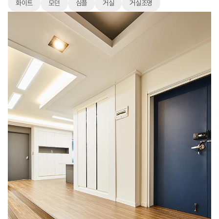
화이트
모던
심플
거실
거실조명