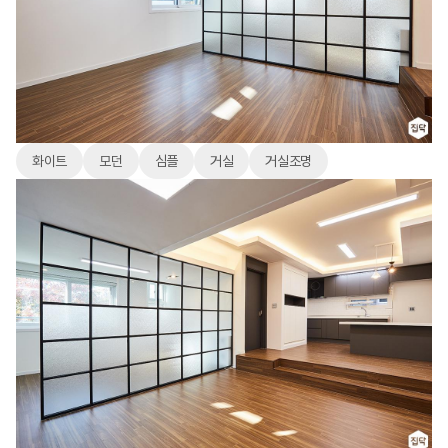
화이트
모던
심플
거실
거실조명