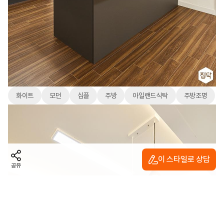
화이트
모던
심플
주방
아일랜드식탁
주방조명
이 스타일로 상담
공유