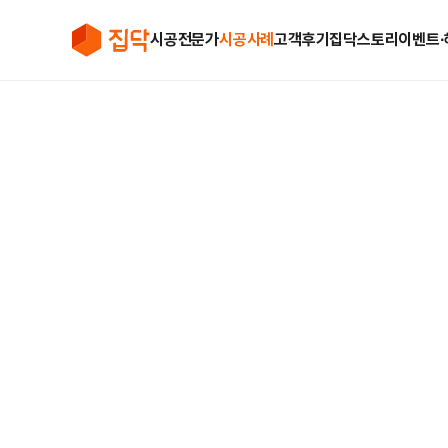
시공전문가
시공사례
고객후기
집닥스토리
이벤트∙