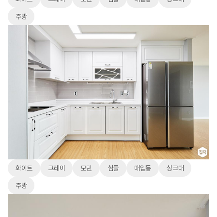
주방
화이트
그레이
모던
심플
매입등
싱크대
주방