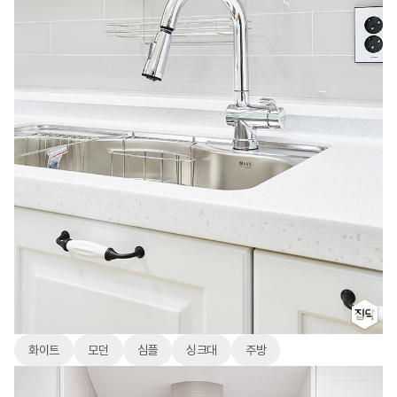
화이트
모던
심플
싱크대
주방