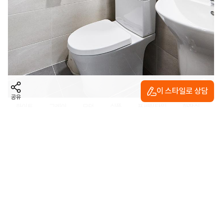
이 스타일로 상담
공유
화이트
그레이
모던
심플
포세린타일
화장실