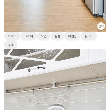
화이트
그레이
모던
심플
매입등
싱크대
주방