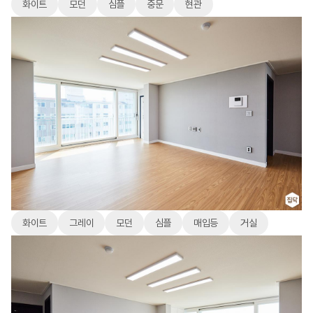
화이트
모던
심플
중문
현관
화이트
그레이
모던
심플
매입등
거실