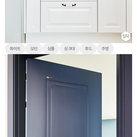
화이트
모던
심플
싱크대
후드
주방