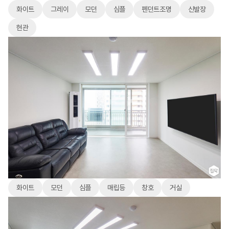
화이트
그레이
모던
심플
펜던트조명
신발장
현관
화이트
모던
심플
매립등
창호
거실