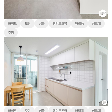
화이트
모던
심플
펜던트조명
매립등
싱크대
주방
화이트
모던
심플
펜던트조명
매립등
싱크대