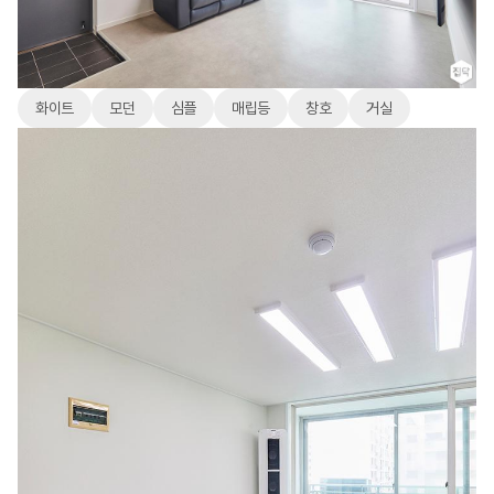
화이트
모던
심플
매립등
창호
거실