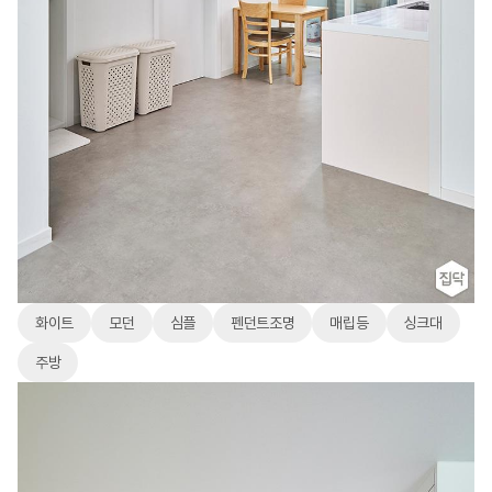
화이트
모던
심플
펜던트조명
매립등
싱크대
주방