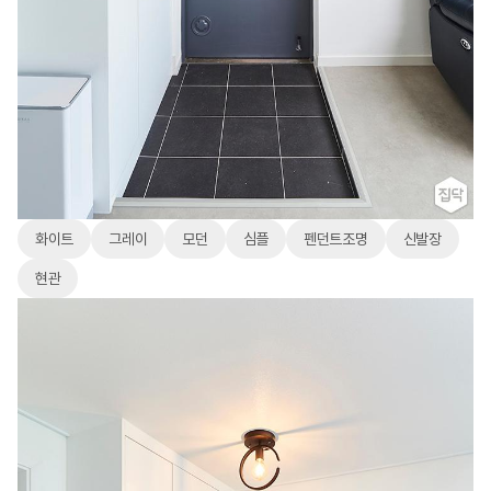
화이트
그레이
모던
심플
펜던트조명
신발장
현관