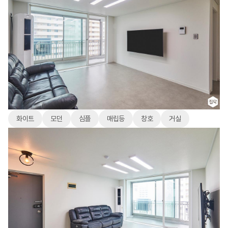
화이트
모던
심플
매립등
창호
거실