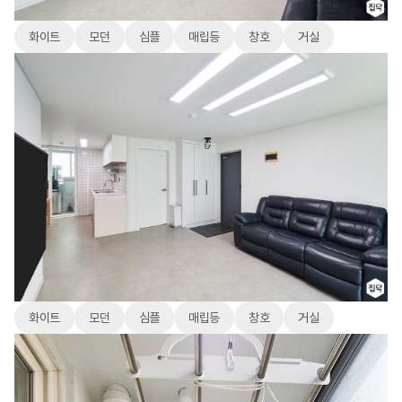
화이트
모던
심플
매립등
창호
거실
화이트
모던
심플
매립등
창호
거실