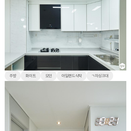
주방
화이트
모던
아일랜드식탁
ㄱ자싱크대