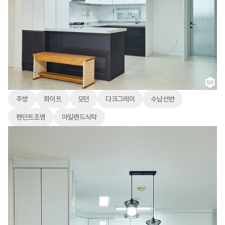
주방
화이트
모던
다크그레이
수납선반
펜던트조명
아일랜드식탁