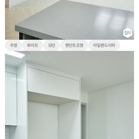
주방
화이트
모던
펜던트조명
아일랜드식탁