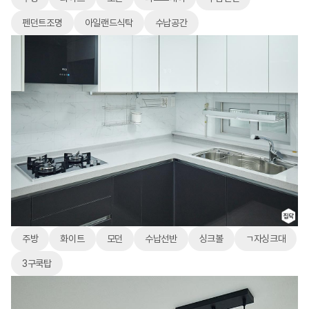
펜던트조명
아일랜드식탁
수납공간
주방
화이트
모던
수납선반
싱크볼
ㄱ자싱크대
3구쿡탑