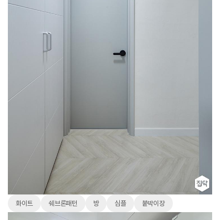
화이트
쉐브론패턴
방
심플
붙박이장