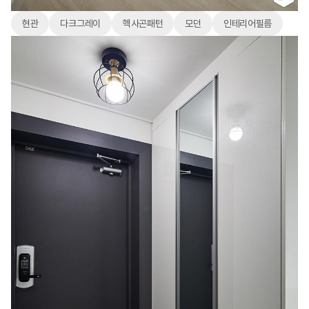
현관
다크그레이
헥사곤패턴
모던
인테리어필름