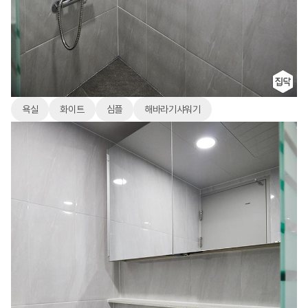
욕실
화이트
심플
해바라기샤워기