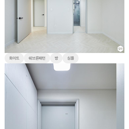
화이트
쉐브론패턴
방
심플