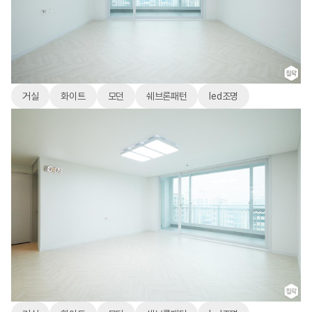
거실
화이트
모던
쉐브론패턴
led조명