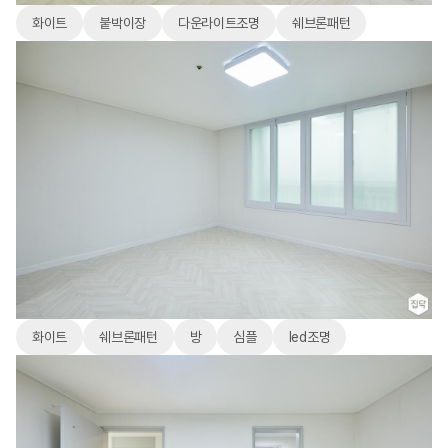
화이트
붙박이장
다운라이트조명
쉐브론패턴
화이트
쉐브론패턴
방
심플
led조명