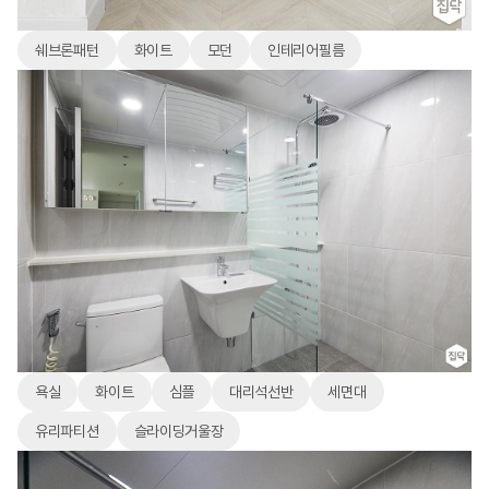
쉐브론패턴
화이트
모던
인테리어필름
욕실
화이트
심플
대리석선반
세면대
유리파티션
슬라이딩거울장