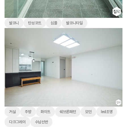
발코니
탄성코트
심플
발코니타일
거실
주방
화이트
쉐브론패턴
모던
led조명
다크그레이
수납선반