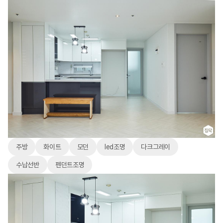
주방
화이트
모던
led조명
다크그레이
수납선반
펜던트조명