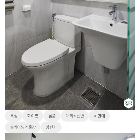
욕실
화이트
심플
대리석선반
세면대
슬라이딩거울장
양변기