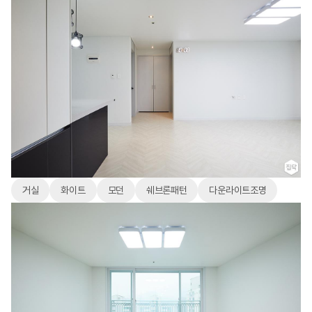
거실
화이트
모던
쉐브론패턴
다운라이트조명