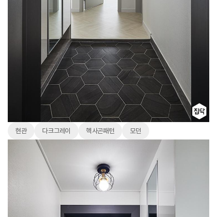
현관
다크그레이
헥사곤패턴
모던