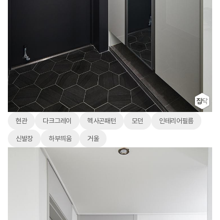
현관
다크그레이
헥사곤패턴
모던
인테리어필름
신발장
하부띄움
거울