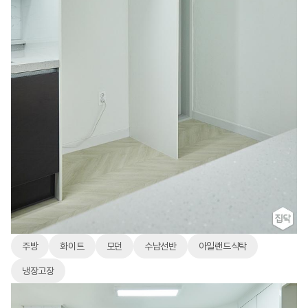
주방
화이트
모던
수납선반
아일랜드식탁
냉장고장