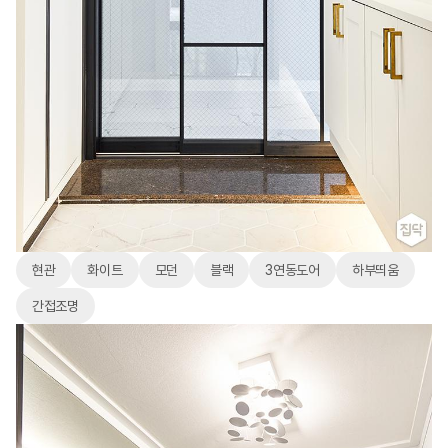
현관
화이트
모던
블랙
3연동도어
하부띄움
간접조명