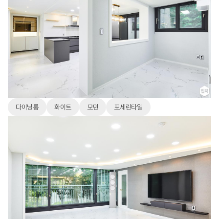
다이닝룸
화이트
모던
포세린타일