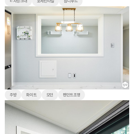
ㄷ자싱크대
포세린타일
침니후드
주방
화이트
모던
펜던트조명