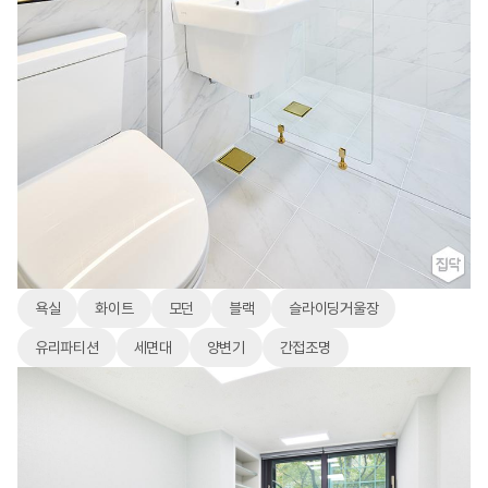
욕실
화이트
모던
블랙
슬라이딩거울장
유리파티션
세면대
양변기
간접조명