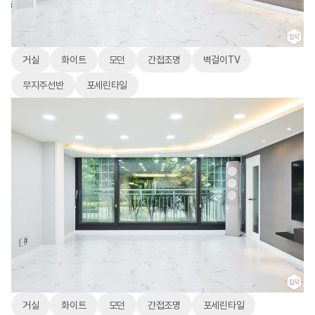
거실
화이트
모던
간접조명
벽걸이TV
무지주선반
포세린타일
거실
화이트
모던
간접조명
포세린타일