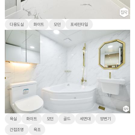
다용도실
화이트
모던
포세린타일
욕실
화이트
모던
골드
세면대
양변기
간접조명
욕조