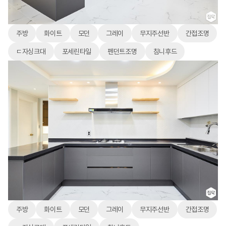
주방
화이트
모던
그레이
무지주선반
간접조명
ㄷ자싱크대
포세린타일
펜던트조명
침니후드
주방
화이트
모던
그레이
무지주선반
간접조명