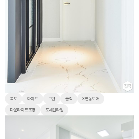
복도
화이트
모던
블랙
3연동도어
다운라이트조명
포세린타일