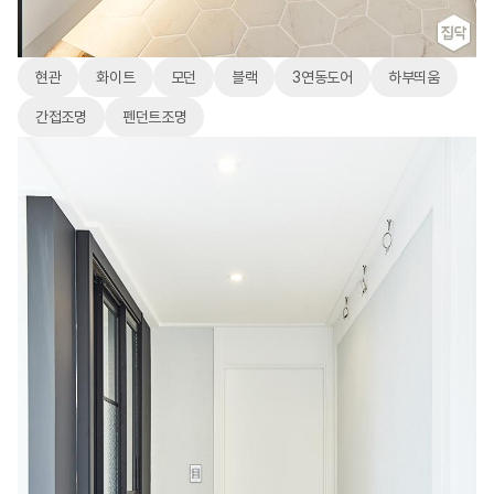
현관
화이트
모던
블랙
3연동도어
하부띄움
간접조명
펜던트조명