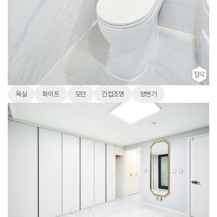
욕실
화이트
모던
간접조명
양변기