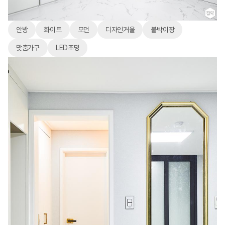
안방
화이트
모던
디자인거울
붙박이장
맞춤가구
LED조명