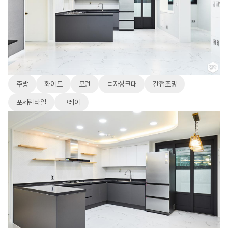
주방
화이트
모던
ㄷ자싱크대
간접조명
포세린타일
그레이