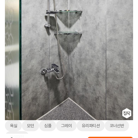
욕실
모던
심플
그레이
유리파티션
코너선반
마블패턴