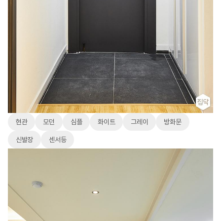
현관
모던
심플
화이트
그레이
방화문
신발장
센서등