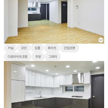
거실
모던
심플
화이트
간접조명
다운라이트조명
주방
그레이