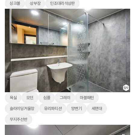
싱크볼
상부장
인조대리석상판
욕실
모던
심플
그레이
마블패턴
슬라이딩거울장
유리파티션
양변기
세면대
무지주선반