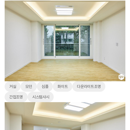
거실
모던
심플
화이트
다운라이트조명
간접조명
시스템샤시