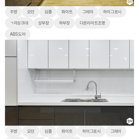
주방
모던
심플
화이트
그레이
하이그로시
ㄱ자싱크대
상부장
하부장
다운라이트조명
ABS도어
주방
모던
심플
화이트
하이그로시
그레이