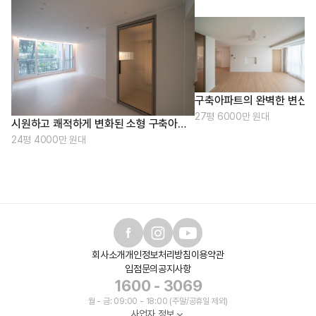
2
구축아파트의 완벽한 변신
27평 6000만 원대
시원하고 쾌적하게 변화된 소형 구축아파트
24평 4000만 원대
회사소개
개인정보처리방침
이용약관
입점문의
공지사항
1600 - 3069
월 - 금: 09:00 - 18:00 (주말/공휴일 제외)
사업자 정보