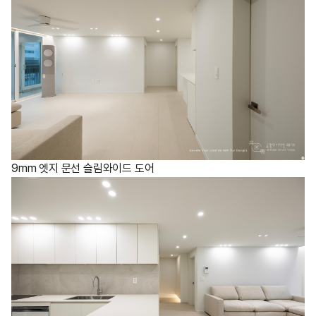
9mm 엣지 문선 슬림와이드 도어