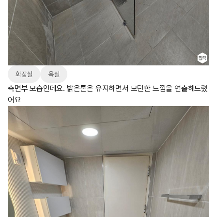
화장실
욕실
측면부 모습인데요. 밝은톤은 유지하면서 모던한 느낌을 연출해드렸
어요