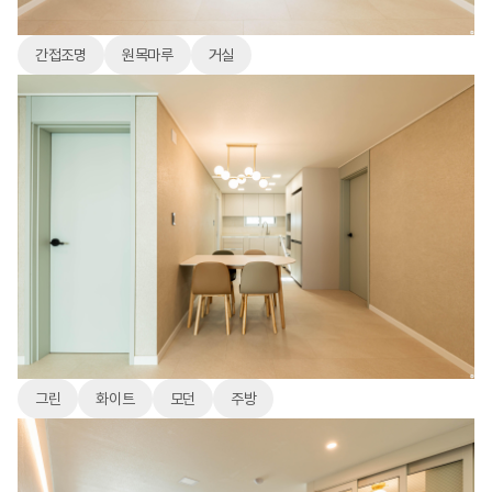
간접조명
원목마루
거실
그린
화이트
모던
주방