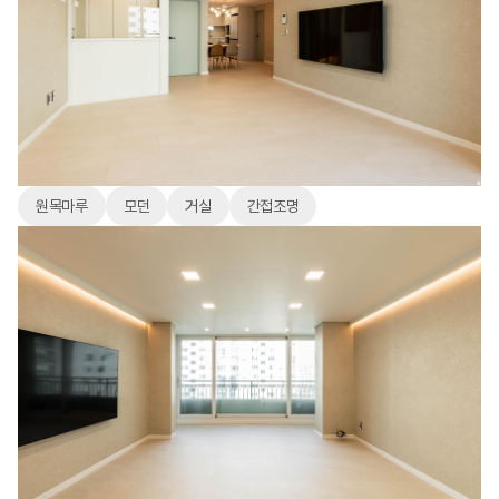
원목마루
모던
거실
간접조명