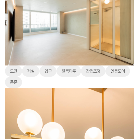
모던
거실
입구
원목마루
간접조명
연동도어
중문