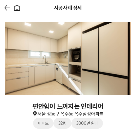
시공사례 상세
편안함이 느껴지는 인테리어
서울 성동구 옥수동 옥수삼성아파트
아파트
32평
3000만 원대