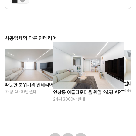
시공업체의 다른 인테리어
별내동
따듯한 분위기의 인테리어
44평 
32평 4000만 원대
인창동 아름다운마을 원일 24평 APT
24평 3000만 원대