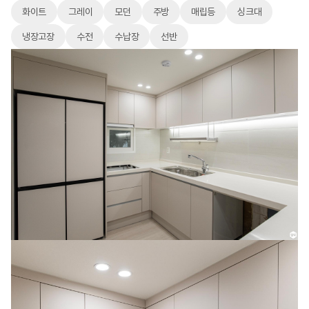
화이트
그레이
모던
주방
매립등
싱크대
냉장고장
수전
수납장
선반