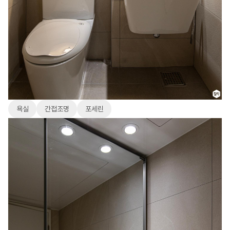
욕실
간접조명
포세린