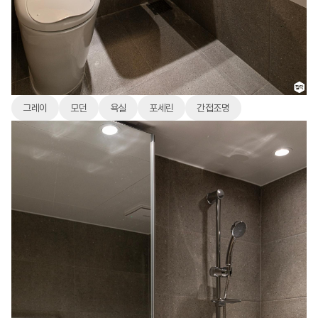
그레이
모던
욕실
포세린
간접조명