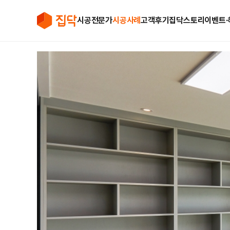
시공전문가
시공사례
고객후기
집닥스토리
이벤트∙