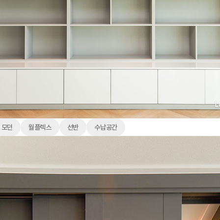
모던
월플렉스
선반
수납공간