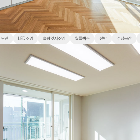
모던
LED조명
슬림엣지조명
월플렉스
선반
수납공간