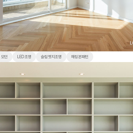
모던
LED조명
슬림엣지조명
헤링본패턴