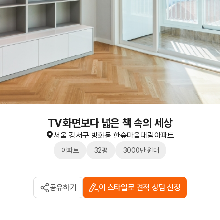
TV화면보다 넓은 책 속의 세상
서울 강서구 방화동 한숲마을대림아파트
아파트
32평
3000만 원대
공유하기
이 스타일로 견적 상담 신청