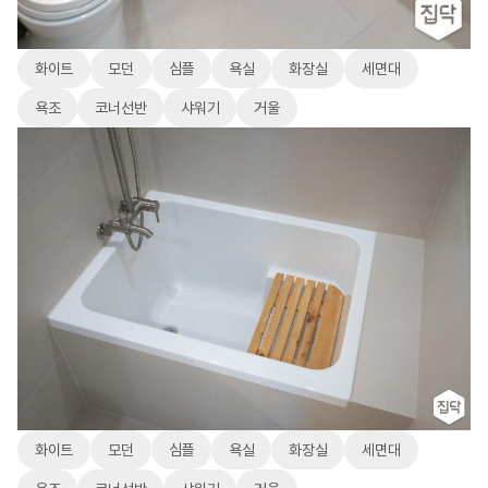
화이트
모던
심플
욕실
화장실
세면대
욕조
코너선반
샤워기
거울
화이트
모던
심플
욕실
화장실
세면대