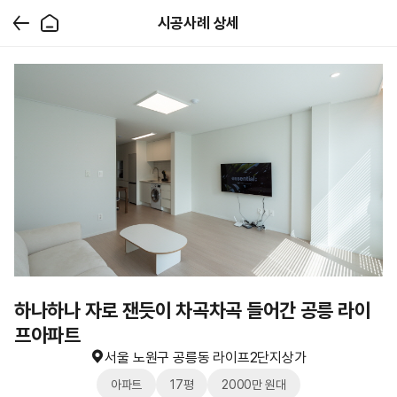
시공사례 상세
하나하나 자로 잰듯이 차곡차곡 들어간 공릉 라이
프아파트
서울 노원구 공릉동 라이프2단지상가
아파트
17평
2000만 원대