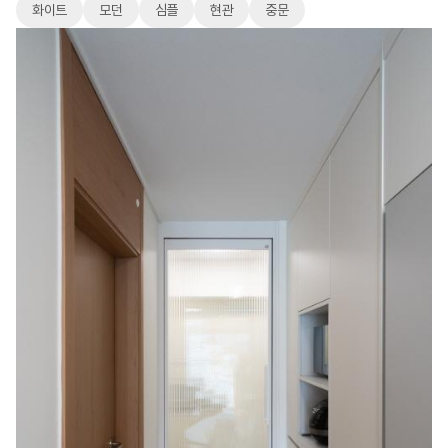
화이트
모던
심플
현관
중문