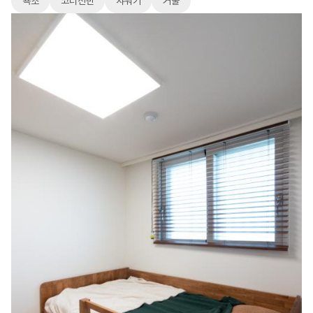
욕조
코너선반
샤워기
거울