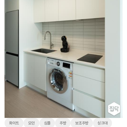
화이트
모던
심플
주방
보조주방
싱크대