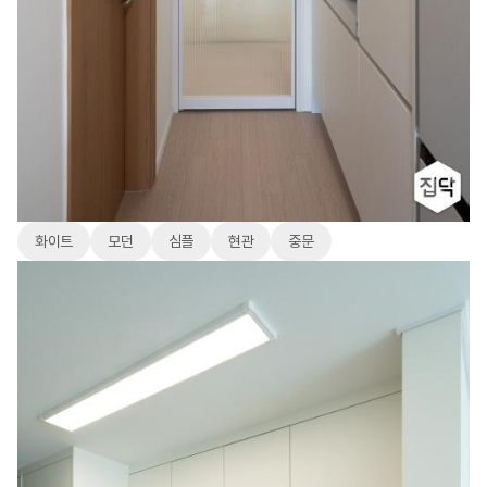
화이트
모던
심플
현관
중문