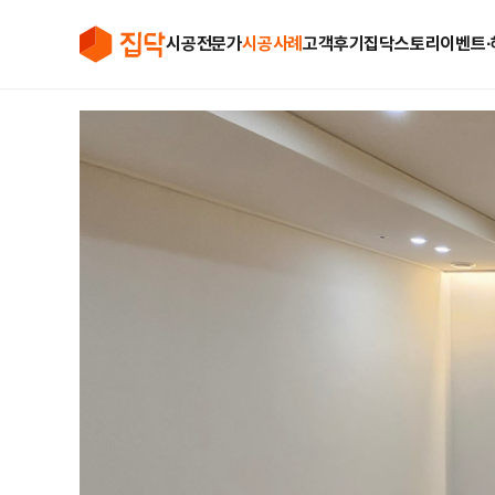
시공전문가
시공사례
고객후기
집닥스토리
이벤트∙