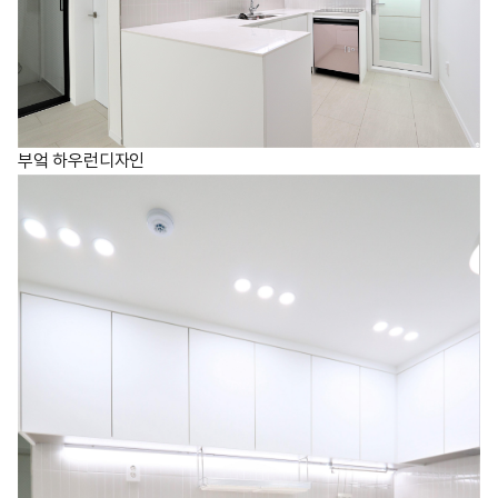
부엌 하우런디자인