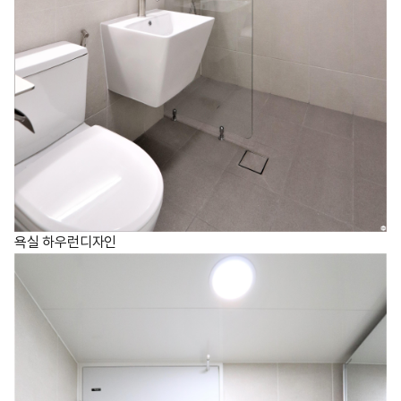
욕실 하우런디자인