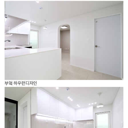
부엌 하우런디자인