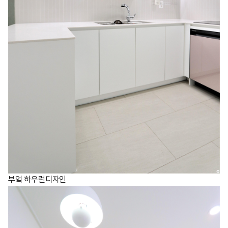
부엌 하우런디자인