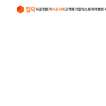
시공전문가
시공사례
고객후기
집닥스토리
이벤트∙