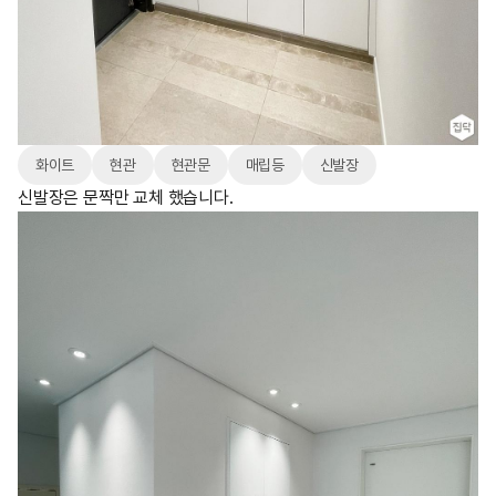
화이트
현관
현관문
매립등
신발장
신발장은 문짝만 교체 했습니다.