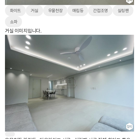
화이트
거실
우물천장
매립등
간접조명
실링팬
쇼파
거실 이미지입니다.