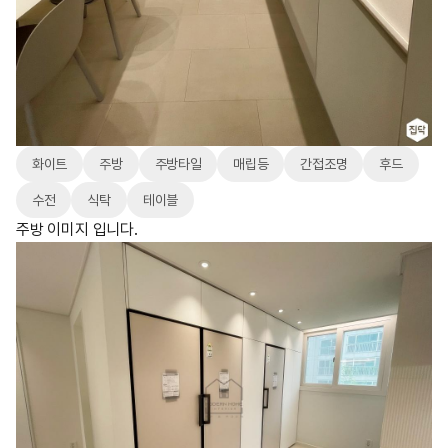
화이트
주방
주방타일
매립등
간접조명
후드
수전
식탁
테이블
주방 이미지 입니다.