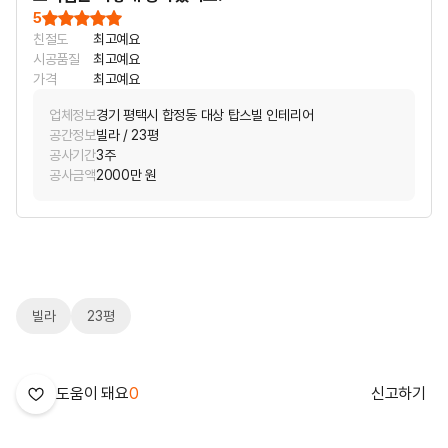
5
친절도
최고예요
시공품질
최고예요
가격
최고예요
업체정보
경기 평택시 합정동 대상 탑스빌 인테리어
공간정보
빌라 / 23평
공사기간
3주
공사금액
2000만 원
빌라
23평
도움이 돼요
0
신고하기