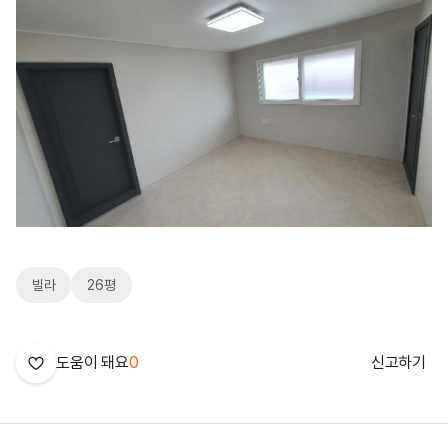
빌라
26평
도움이 돼요
0
신고하기