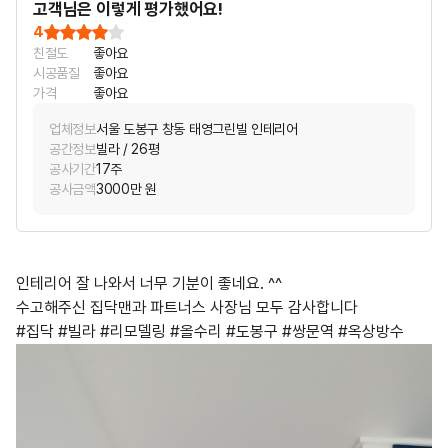
고객님은 이렇게 평가했어요!
4
친절도
좋아요
시공품질
좋아요
가격
좋아요
업체정보
서울 도봉구 창동 태영그린빌 인테리어
공간정보
빌라 / 26평
공사기간
17주
공사금액
3000만 원
인테리어 잘 나와서 너무 기분이 좋네요. ^^
수고해주신 집닥맨과 파트너스 사장님 모두 감사합니다
#집닥 #빌라 #리모델링 #올수리 #도봉구 #쌍문역 #옥상방수