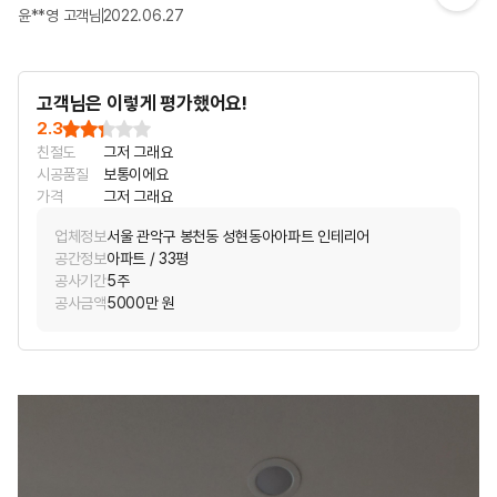
윤**영 고객님
2022.06.27
고객님은 이렇게 평가했어요!
2.3
친절도
그저 그래요
시공품질
보통이에요
가격
그저 그래요
업체정보
서울 관악구 봉천동 성현동아아파트 인테리어
공간정보
아파트 / 33평
공사기간
5주
공사금액
5000만 원