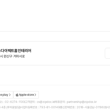
)다이렉트홈인테리어
시 완산구 거마서로
e play
Apple store
스 : 02-6274-1130
고객문의 : cs@zipdoc.kr
제휴문의 : partnership@zipdoc.kr
 4층 (루피움빌딩)
사업자등록번호 : 793-81-00149
통신판매번호 : 2018-서울강남-01196호
사