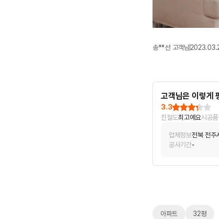
송**선 고객님
2023.03.
고객님은 이렇게 
3.3
친절도
최고예요
시공품
업체정보
전북 전주
공사기간
-
아파트
32평