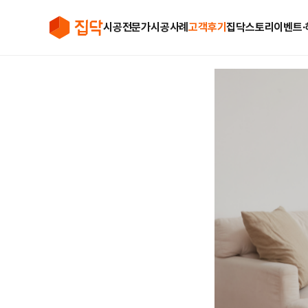
시공전문가
시공사례
고객후기
집닥스토리
이벤트∙