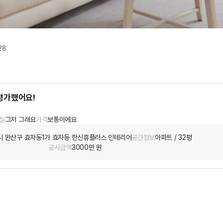
28
평가했어요!
질
그저 그래요
가격
보통이에요
시 완산구 효자동1가 효자동 한신휴플러스 인테리어
공간정보
아파트 / 32평
공사금액
3000만 원