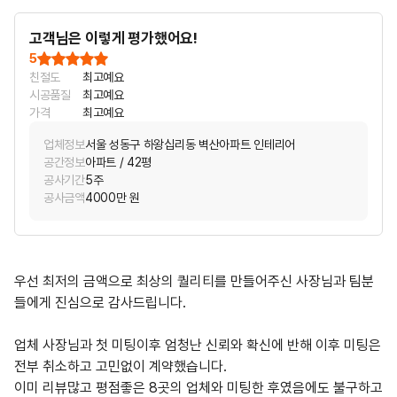
고객님은 이렇게 평가했어요!
5
친절도
최고예요
시공품질
최고예요
가격
최고예요
업체정보
서울 성동구 하왕십리동 벽산아파트 인테리어
공간정보
아파트 / 42평
공사기간
5주
공사금액
4000만 원
우선 최저의 금액으로 최상의 퀄리티를 만들어주신 사장님과 팀분
들에게 진심으로 감사드립니다.
업체 사장님과 첫 미팅이후 엄청난 신뢰와 확신에 반해 이후 미팅은
전부 취소하고 고민없이 계약했습니다.
이미 리뷰많고 평점좋은 8곳의 업체와 미팅한 후였음에도 불구하고