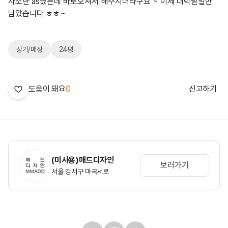
사소한 as였는데 바로오셔서 해주시더라구요 ~ 이제 대박날일만
남았습니다 ㅎㅎ~
상가/매장
24평
도움이 돼요
0
신고하기
(미사용)매드디자인
보러가기
서울 강서구 마곡서로