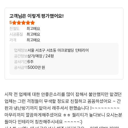
고객님은 이렇게 평가했어요!
5
친절도
최고예요
시공품질
최고예요
가격
최고예요
업체정보
서울 서초구 서초동 아크로빌딩 인테리어
공간정보
상가/매장 / 24평
공사기간
6주
공사금액
5000만 원
시작 전 업체에 대한 안좋은소리를 많이 잡해서 불안했지만 맡겼던
업체는 그런 걱정들이 무색할 정도로 친절하고 꼼꼼하셨어요 ~ 간
판과 냉난방기까지 맡아서 래주셔서 편했습니다 !~~~~~~~~~
마무리까지 깔끔하게해주셨어요 ㅎㅎ 퀄리티가 높다보니 오시는분
들마다 인테리어 칭찬해주시네요 ~~~~~:)