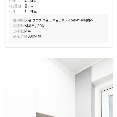
친절도
최고예요
시공품질
좋아요
가격
최고예요
업체정보
서울 구로구 오류동 오류동휘버스아파트 인테리어
공간정보
아파트 / 30평
공사기간
4주
공사금액
4000만 원