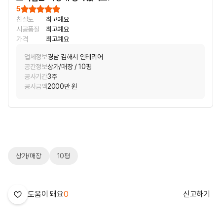
5
친절도
최고예요
시공품질
최고예요
가격
최고예요
업체정보
경남 김해시 인테리어
공간정보
상가/매장 / 10평
공사기간
3주
공사금액
2000만 원
상가/매장
10평
도움이 돼요
0
신고하기