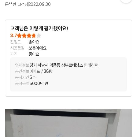
문**환 고객님
2022.09.30
고객님은 이렇게 평가했어요!
3.7
친절도
좋아요
시공품질
보통이에요
가격
좋아요
업체정보
경기 하남시 덕풍동 삼부르네상스 인테리어
공간정보
아파트 / 38평
공사기간
5주
공사금액
5000만 원