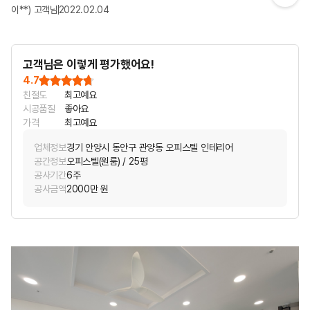
이**) 고객님
2022.02.04
고객님은 이렇게 평가했어요!
4.7
친절도
최고예요
시공품질
좋아요
가격
최고예요
업체정보
경기 안양시 동안구 관양동 오피스텔 인테리어
공간정보
오피스텔(원룸) / 25평
공사기간
6주
공사금액
2000만 원