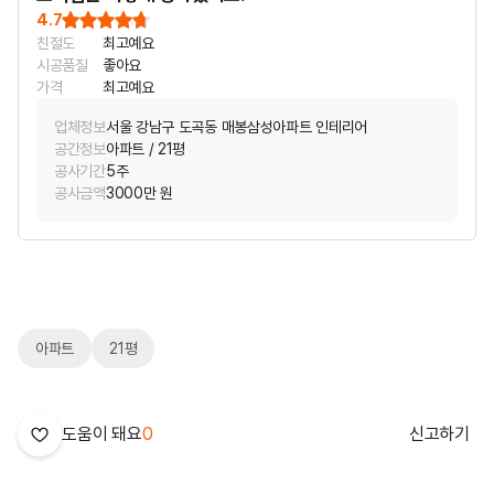
4.7
친절도
최고예요
시공품질
좋아요
가격
최고예요
업체정보
서울 강남구 도곡동 매봉삼성아파트 인테리어
공간정보
아파트 / 21평
공사기간
5주
공사금액
3000만 원
아파트
21평
도움이 돼요
0
신고하기