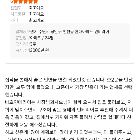
5
친절도
최고예요
시공품질
최고예요
가격
최고예요
업체정보
경기 수원시 장안구 천천동 현대아파트 인테리어
공간정보
아파트 / 24평
공사기간
3주
공사금액
3000만 원
집닥을 통해서 좋은 인연을 연결 되었던것 같습니다. 총2곳을 만났
지만, 모두 맘에 들었으나, 그중에서 가장 믿음이 가는 업체를 선택
했습니다.
바오인테리어는 사장님과사모님이 함께 오셔서 집을 둘러보고, 저
희에 맞쳐주면서 구조에 맞는 형태의 인테리어를 추천해 주셔서 더
욱 믿음이 갔고, 집에서도 가까워 자주 들려서 상담을 할때마다 친
절하게 대응 해주셨습니다.
하고 싶은게 많아 계획보다 많이 변경 되었는데도, 다 들어주시고,
공사할때 사장님이 직접와서 하나하나 챙겨주시는 모습에 감동을