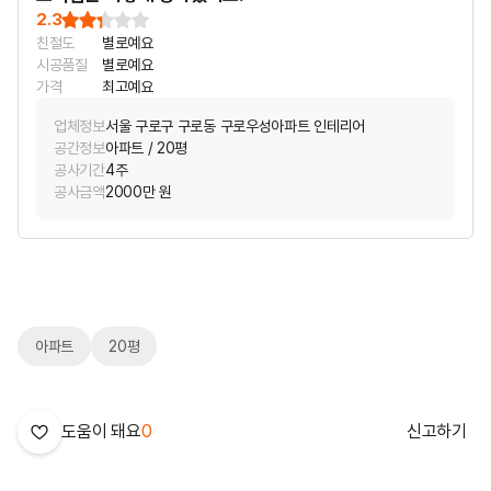
2.3
친절도
별로예요
시공품질
별로예요
가격
최고예요
업체정보
서울 구로구 구로동 구로우성아파트 인테리어
공간정보
아파트 / 20평
공사기간
4주
공사금액
2000만 원
아파트
20평
도움이 돼요
0
신고하기