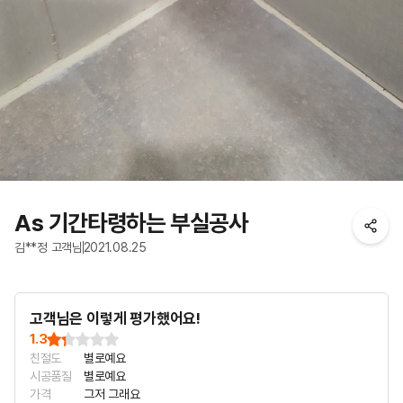
As 기간타령하는 부실공사
김**정 고객님
2021.08.25
고객님은 이렇게 평가했어요!
1.3
친절도
별로예요
시공품질
별로예요
가격
그저 그래요