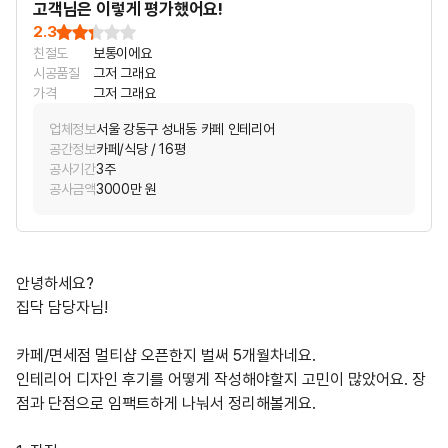
고객님은 이렇게 평가했어요!
2.3
친절도
보통이에요
시공품질
그저 그래요
가격
그저 그래요
업체정보
서울 강동구 성내동 카페 인테리어
공간정보
카페/식당 / 16평
공사기간
3주
공사금액
3000만 원
안녕하세요?
집닥 담당자님!
카페/면세점 멀티샵 오픈한지 벌써 5개월차네요.
인테리어 디자인 후기를 어떻게 작성해야할지 고민이 많았어요. 장
점과 단점으로 임팩트하게 나눠서 정리해볼게요.