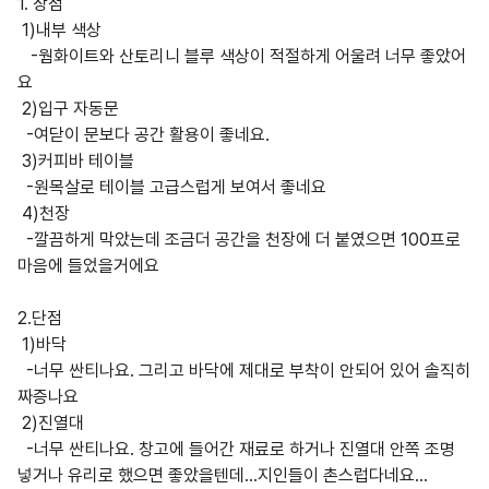
1. 장점
1)내부 색상
-웜화이트와 산토리니 블루 색상이 적절하게 어울려 너무 좋았어
요
2)입구 자동문
-여닫이 문보다 공간 활용이 좋네요.
3)커피바 테이블
-원목살로 테이블 고급스럽게 보여서 좋네요
4)천장
-깔끔하게 막았는데 조금더 공간을 천장에 더 붙였으면 100프로
마음에 들었을거에요
2.단점
1)바닥
-너무 싼티나요. 그리고 바닥에 제대로 부착이 안되어 있어 솔직히
짜증나요
2)진열대
-너무 싼티나요. 창고에 들어간 재료로 하거나 진열대 안쪽 조명
넣거나 유리로 했으면 좋았을텐데...지인들이 촌스럽다네요...