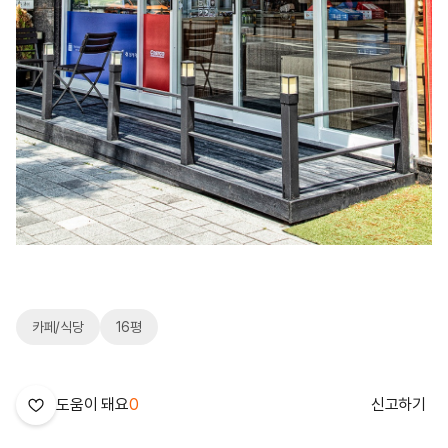
카페/식당
16평
도움이 돼요
0
신고하기